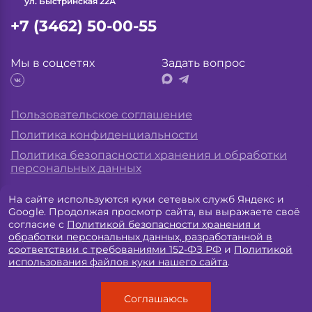
ул. Быстринская 22А
+7 (3462) 50-00-55
Мы в соцсетях
Задать вопрос
Пользовательское соглашение
Политика конфиденциальности
Политика безопасности хранения и обработки
персональных данных
На сайте используются куки сетевых служб Яндекс и
Разработка сайта «
Экспресс лаб
»
Google. Продолжая просмотр сайта, вы выражаете своё
согласие с
Политикой безопасности хранения и
обработки персональных данных, разработанной в
соответствии с требованиями 152-ФЗ РФ
и
Политикой
использования файлов куки нашего сайта
.
лицензия Л041-01193-86/00362941
ООО МЦ «Биологическая медицина»
ИНН 8602073787
Соглашаюсь