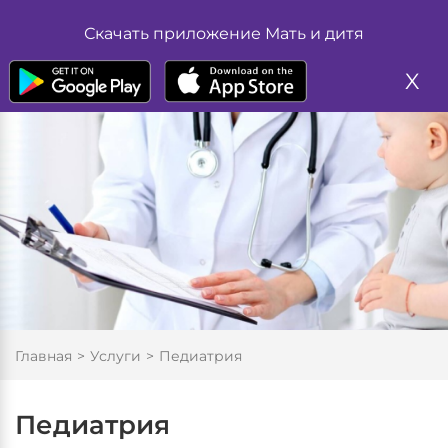
Жалоба
Размер шрифта
Скачать приложение Мать и дитя
А
А
Запись на прием
А
X
Цвет
А
А
Изображение
Вкл
Выкл
Обычная версия
Главная
Услуги
Педиатрия
Педиатрия