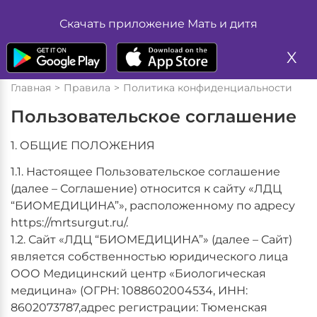
Жалоба
Размер шрифта
Скачать приложение Мать и дитя
А
А
Запись на прием
А
X
Цвет
Главная
Правила
Политика конфиденциальности
А
А
Пользовательское соглашение
Изображение
1. ОБЩИЕ ПОЛОЖЕНИЯ
Вкл
Выкл
1.1. Настоящее Пользовательское соглашение
(далее – Соглашение) относится к сайту «ЛДЦ
“БИОМЕДИЦИНА”», расположенному по адресу
Обычная версия
https://mrtsurgut.ru/
.
1.2. Сайт «ЛДЦ “БИОМЕДИЦИНА”» (далее – Сайт)
является собственностью юридического лица
ООО Медицинский центр «Биологическая
медицина» (ОГРН: 1088602004534, ИНН:
8602073787,адрес регистрации: Тюменская