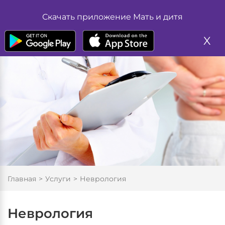
Жалоба
Размер шрифта
Скачать приложение Мать и дитя
А
А
Запись на прием
А
X
Цвет
А
А
Изображение
Вкл
Выкл
Обычная версия
Главная
Услуги
Неврология
Неврология