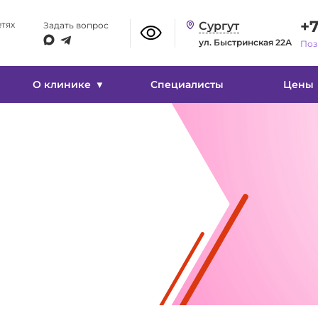
Изображение
+7
етях
Сургут
Задать вопрос
ул. Быстринская 22А
Поз
Вкл
Выкл
О клинике
Специалисты
Цены