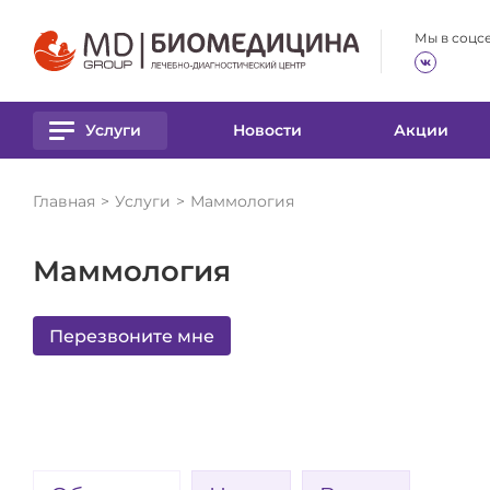
Размер шрифта
Цвет
Мы в соцс
А
А
А
А
А
Услуги
Новости
Акции
Главная
Услуги
Маммология
Маммология
Перезвоните мне