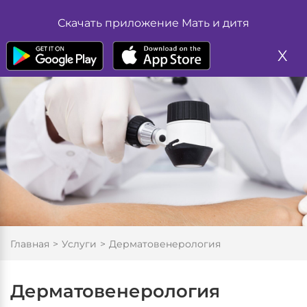
Жалоба
Размер шрифта
Скачать приложение Мать и дитя
А
А
Запись на прием
А
X
Цвет
А
А
Изображение
Вкл
Выкл
Обычная версия
Главная
Услуги
Дерматовенерология
Дерматовенерология