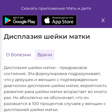
Жалоба
Размер шрифта
Скачать приложение Мать и дитя
А
А
Главная
Глоссарий болезней
Дисплазия шейки матки
Запись на прием
А
X
Цвет
Дисплазия шейки матки
А
А
Изображение
О болезни
Врачи
Вкл
Выкл
Дисплазия шейки матки – предраковое
Обычная версия
состояние. Эта формулировка подразумевает,
что у девушек и женщин с подтвержденным
диагнозом дисплазия шейки матки, вероятность
развития рака шейки матки возрастает во много
раз. Но абсолютно не обозначает, что он
разовьется в 100 процентов случаев у женщин с
дисплазией шейки матки.