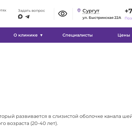
Изображение
+7
етях
Сургут
Задать вопрос
ул. Быстринская 22А
Поз
Вкл
Выкл
О клинике
Специалисты
Цены
торый развивается в слизистой оболочке канала ше
о возраста (20-40 лет).