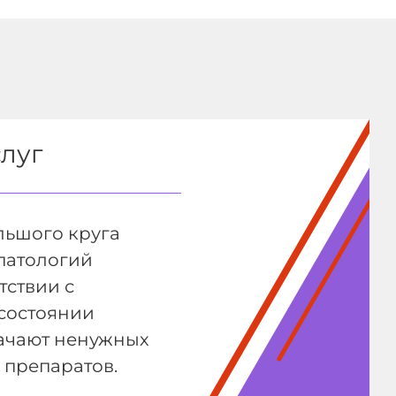
луг
льшого круга
патологий
тствии с
состоянии
начают ненужных
 препаратов.