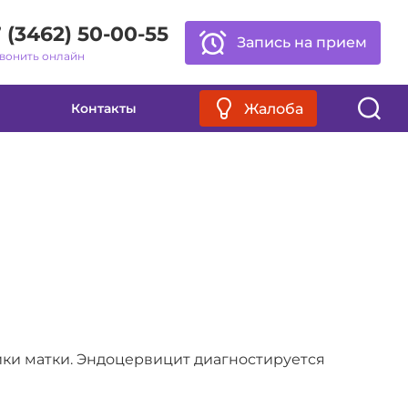
 (3462) 50-00-55
Запись на прием
вонить онлайн
Обычная версия
Жалоба
Контакты
йки матки. Эндоцервицит диагностируется