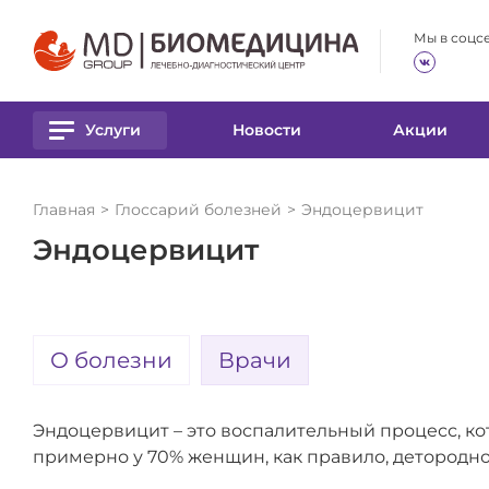
Размер шрифта
Цвет
Мы в соцс
А
А
А
А
А
Услуги
Новости
Акции
Главная
Глоссарий болезней
Эндоцервицит
Эндоцервицит
О болезни
Врачи
Эндоцервицит – это воспалительный процесс, ко
примерно у 70% женщин, как правило, детородног