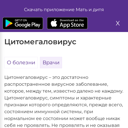
Жалоба
Размер шрифта
Скачать приложение Мать и дитя
А
А
Главная
Глоссарий болезней
Цитомегаловирус
Запись на прием
А
X
Цвет
Цитомегаловирус
А
А
Изображение
О болезни
Врачи
Вкл
Выкл
Цитомегаловирус – это достаточно
Обычная версия
распространенное вирусное заболевание,
которое, между тем, известно далеко не каждому.
Цитомегаловирус, симптомы и характерные
признаки которого определяются, прежде всего,
состоянием иммунной системы, при
нормальном ее состоянии может вообще никак
себя не проявлять. Не проявлять и не оказывая