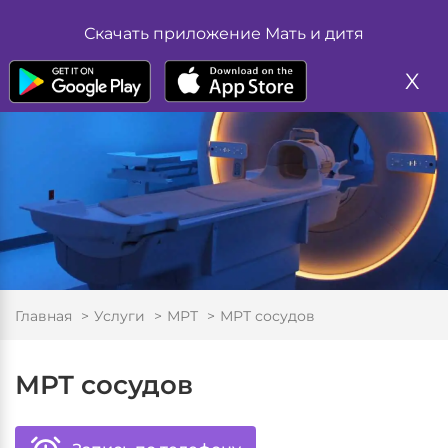
Жалоба
Размер шрифта
Скачать приложение Мать и дитя
А
А
Запись на прием
А
X
Цвет
А
А
Изображение
Вкл
Выкл
Обычная версия
Главная
Услуги
МРТ
МРТ сосудов
МРТ сосудов