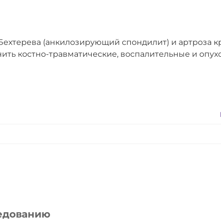
Бехтерева (анкилозирующий спондилит) и артроза к
нить костно-травматические, воспалительные и опу
едованию