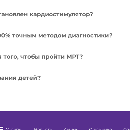
становлен кардиостимулятор?
100% точным методом диагностики?
 того, чтобы пройти МРТ?
вания детей?
Услуги
Новости
Акции
О клинике
Сп