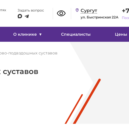
Изображение
+7
етях
Сургут
Задать вопрос
ул. Быстринская 22А
Поз
Вкл
Выкл
О клинике
Специалисты
Цены
ово-подвздошных суставов
 суставов