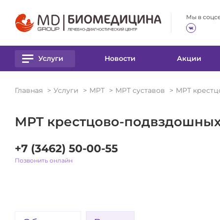
Размер шрифта
Цвет
Мы в соцс
А
А
А
А
А
Услуги
Новости
Акции
Главная
Услуги
МРТ
МРТ суставов
МРТ крестц
МРТ крестцово-подвздошных
+7 (3462) 50-00-55
Позвонить онлайн