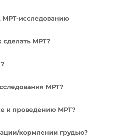
к МРТ-исследованию
к сделать МРТ?
а?
исследования МРТ?
ке к проведению МРТ?
тации/кормлении грудью?