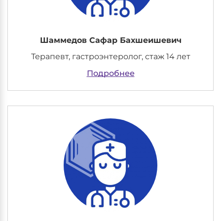
Медсестры (2)
Неврологи (3)
Онкологи (2)
Шаммедов Сафар Бахшеишевич
Оториноларингологи (3)
Терапевт, гастроэнтеролог, стаж 14 лет
Проктологи (2)
Психологи (1)
Подробнее
Рентгенологи (8)
Терапевты и педиатры (6)
Травматологи-ортопеды (4)
Хирурги (1)
Эндокринологи (2)
Эндоскописты (3)